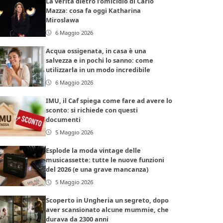
La verità dietro l’omicidio di Carlo
Mazza: cosa fa oggi Katharina
Miroslawa
6 Maggio 2026
Acqua ossigenata, in casa è una
salvezza e in pochi lo sanno: come
utilizzarla in un modo incredibile
6 Maggio 2026
IMU, il Caf spiega come fare ad avere lo
sconto: si richiede con questi
documenti
5 Maggio 2026
Esplode la moda vintage delle
musicassette: tutte le nuove funzioni
del 2026 (e una grave mancanza)
5 Maggio 2026
Scoperto in Ungheria un segreto, dopo
aver scansionato alcune mummie, che
durava da 2300 anni