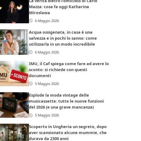
La verità dietro l’omicidio di Carlo
Mazza: cosa fa oggi Katharina
Miroslawa
6 Maggio 2026
Acqua ossigenata, in casa è una
salvezza e in pochi lo sanno: come
utilizzarla in un modo incredibile
6 Maggio 2026
IMU, il Caf spiega come fare ad avere lo
sconto: si richiede con questi
documenti
5 Maggio 2026
Esplode la moda vintage delle
musicassette: tutte le nuove funzioni
del 2026 (e una grave mancanza)
5 Maggio 2026
Scoperto in Ungheria un segreto, dopo
aver scansionato alcune mummie, che
durava da 2300 anni