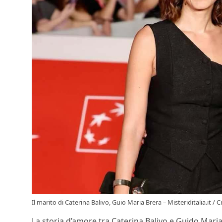
Il marito di Caterina Balivo, Guio Maria Brera – Misteriditalia.it 
La storia d’amore tra Caterina Balivo e Guido Maria