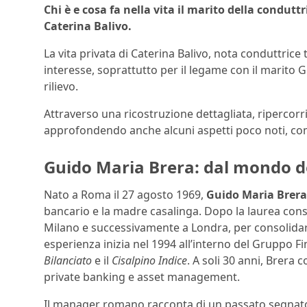
Chi è e cosa fa nella vita il marito della condu
Caterina Balivo.
La vita privata di Caterina Balivo, nota conduttrice 
interesse, soprattutto per il legame con il marito
rilievo.
Attraverso una ricostruzione dettagliata, ripercorr
approfondendo anche alcuni aspetti poco noti, come i
Guido Maria Brera: dal mondo de
Nato a Roma il 27 agosto 1969,
Guido Maria Brera
bancario e la madre casalinga. Dopo la laurea conse
Milano e successivamente a Londra, per consolidare 
esperienza inizia nel 1994 all’interno del Gruppo F
Bilanciato
e il
Cisalpino Indice
. A soli 30 anni, Brera 
private banking e asset management.
Il manager romano racconta di un passato segnato d