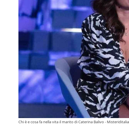
Chi è e cosa fa nella vita il marito di Caterina Balivo - Misteriditalia