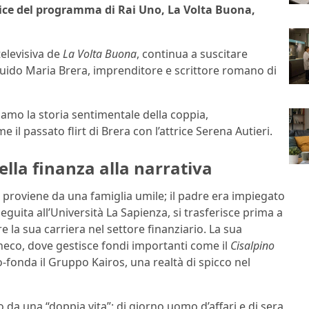
ttrice del programma di Rai Uno, La Volta Buona,
televisiva de
La Volta Buona
, continua a suscitare
 Guido Maria Brera, imprenditore e scrittore romano di
iamo la storia sentimentale della coppia,
l passato flirt di Brera con l’attrice Serena Autieri.
lla finanza alla narrativa
proviene da una famiglia umile; il padre era impiegato
guita all’Università La Sapienza, si trasferisce prima a
la sua carriera nel settore finanziario. La sua
ineco, dove gestisce fondi importanti come il
Cisalpino
co-fonda il Gruppo Kairos, una realtà di spicco nel
a una “doppia vita”: di giorno uomo d’affari e di sera