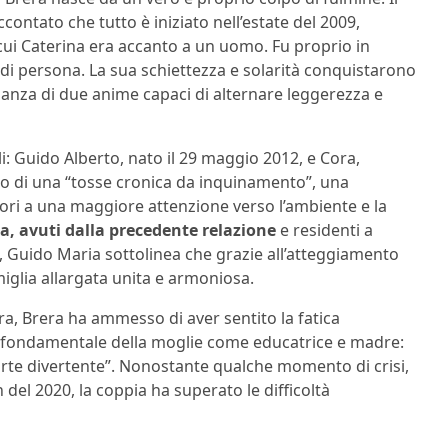
contato che tutto è iniziato nell’estate del 2009,
 cui Caterina era accanto a un uomo. Fu proprio in
di persona. La sua schiettezza e solarità conquistarono
danza di due anime capaci di alternare leggerezza e
li: Guido Alberto, nato il 29 maggio 2012, e Cora,
rto di una “tosse cronica da inquinamento”, una
tori a una maggiore attenzione verso l’ambiente e la
za, avuti dalla precedente relazione
e residenti a
 Guido Maria sottolinea che grazie all’atteggiamento
miglia allargata unita e armoniosa.
ra, Brera ha ammesso di aver sentito la fatica
lo fondamentale della moglie come educatrice e madre:
parte divertente”. Nonostante qualche momento di crisi,
del 2020, la coppia ha superato le difficoltà