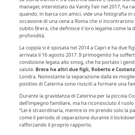
manager, intervistato da Vanity Fair nel 2017, ha rac
quando, in barca con amici, vide una fotografia in
occasione di una cena a Roma che si incontrarono 
subito Brera, che definisce il loro legame come la 
profondità.
La coppia si è sposata nel 2014 a Capri e ha due fig
arrivata il 16 agosto 2017. Il primogenito ha soffe
condizione legata allo smog, che ha portato i geni
salute.
Brera ha altri due figli, Roberto e Costan
Londra. Nonostante la separazione dalla ex moglie,
positivo di Caterina sono riusciti a formare una fa
Durante la gravidanza di Caterina per la piccola Co
dell’impegno familiare, ma ha riconosciuto il ruo
“Lei è straordinaria, mentre io mi prendo solo la 
come il periodo di separazione durante il lockdown 
rafforzando il proprio rapporto.