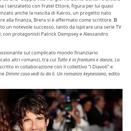
a i senzatetto con Fratel Ettore, figura per lui quasi
nzato anche la nascita di Kairos, un progetto nato
re alla finanza, Brera si è affermato come scrittore.
Il
o un notevole successo, tanto da ispirare una serie TV
0, con protagonisti Patrick Dempsey e Alessandro
appassionante sul complicato mondo finanziario
ato altri romanzi, tra cui
Tutto è in frantumi e danza
,
La
critto in collaborazione con il collettivo “i Diavoli” e
che
Dimmi cosa vedi tu da lì. Un romanzo keynesiano
, edito