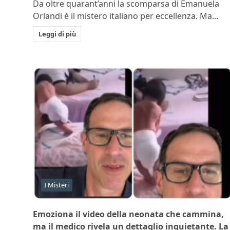
Da oltre quarant’anni la scomparsa di Emanuela
Orlandi è il mistero italiano per eccellenza. Ma...
Leggi di più
I Misteri
Emoziona il video della neonata che cammina,
ma il medico rivela un dettaglio inquietante. La