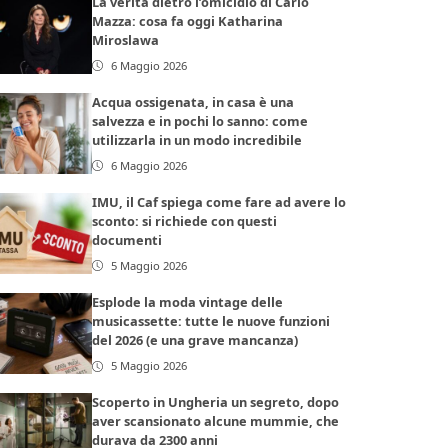
La verità dietro l’omicidio di Carlo
Mazza: cosa fa oggi Katharina
Miroslawa
6 Maggio 2026
Acqua ossigenata, in casa è una
salvezza e in pochi lo sanno: come
utilizzarla in un modo incredibile
6 Maggio 2026
IMU, il Caf spiega come fare ad avere lo
sconto: si richiede con questi
documenti
5 Maggio 2026
Esplode la moda vintage delle
musicassette: tutte le nuove funzioni
del 2026 (e una grave mancanza)
5 Maggio 2026
Scoperto in Ungheria un segreto, dopo
aver scansionato alcune mummie, che
durava da 2300 anni