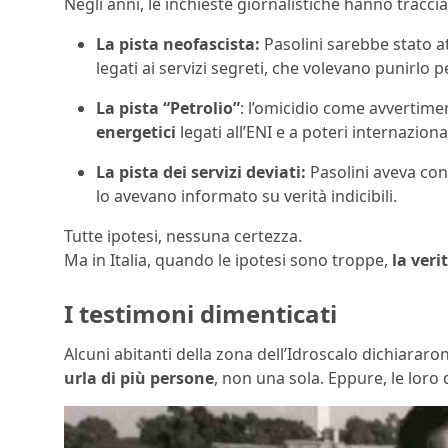
Negli anni, le inchieste giornalistiche hanno tracciat
La pista neofascista:
Pasolini sarebbe stato at
legati ai servizi segreti, che volevano punirlo per
La pista “Petrolio”
: l’omicidio come avvertimen
energetici
legati all’ENI e a poteri internazional
La pista dei servizi deviati:
Pasolini aveva conta
lo avevano informato su verità indicibili.
Tutte ipotesi, nessuna certezza.
Ma in Italia, quando le ipotesi sono troppe,
la veri
I testimoni dimenticati
Alcuni abitanti della zona dell’Idroscalo dichiararo
urla di più persone
, non una sola. Eppure, le loro