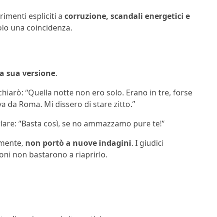
rimenti espliciti a
corruzione, scandali energetici e
olo una coincidenza.
 la sua versione
.
dichiarò: “Quella notte non ero solo. Erano in tre, forse
 da Roma. Mi dissero di stare zitto.”
rlare: “Basta così, se no ammazzamo pure te!”
lmente,
non portò a nuove indagini
. I giudici
ioni non bastarono a riaprirlo.