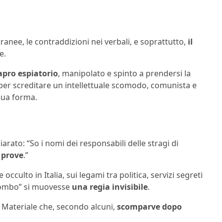
ranee, le contraddizioni nei verbali, e soprattutto,
il
e.
apro espiatorio
, manipolato e spinto a prendersi la
o per screditare un intellettuale scomodo, comunista e
sua forma.
arato: “So i nomi dei responsabili delle stragi di
 prove
.”
cculto in Italia, sui legami tra politica, servizi segreti
 piombo” si muovesse
una regia invisibile
.
 Materiale che, secondo alcuni,
scomparve dopo