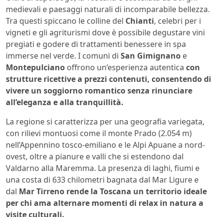
medievali e paesaggi naturali di incomparabile bellezza.
Tra questi spiccano le colline del
Chianti
, celebri per i
vigneti e gli agriturismi dove è possibile degustare vini
pregiati e godere di trattamenti benessere in spa
immerse nel verde. I comuni di
San Gimignano
e
Montepulciano
offrono un’esperienza autentica
con
strutture ricettive a prezzi contenuti, consentendo di
vivere un soggiorno romantico senza rinunciare
all’eleganza e alla tranquillità.
La regione si caratterizza per una geografia variegata,
con rilievi montuosi come il monte Prado (2.054 m)
nell’Appennino tosco-emiliano e le Alpi Apuane a nord-
ovest, oltre a pianure e valli che si estendono dal
Valdarno alla Maremma. La presenza di laghi, fiumi e
una costa di 633 chilometri bagnata dal Mar Ligure e
dal
Mar Tirreno rende la Toscana un territorio ideale
per chi ama alternare momenti di relax in natura a
visite culturali.