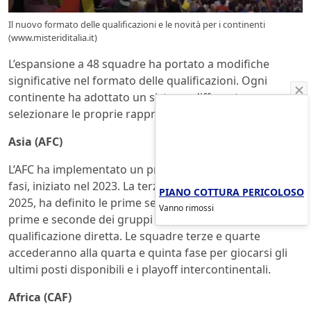
Il nuovo formato delle qualificazioni e le novità per i continenti
(www.misteriditalia.it)
L’espansione a 48 squadre ha portato a modifiche
significative nel formato delle qualificazioni. Ogni
continente ha adottato un sistema differente per
selezionare le proprie rappresentanti.
Asia (AFC)
L’AFC ha implementato un processo articolato in cinque
fasi, iniziato nel 2023. La terza fase, conclusasi a metà
PIANO COTTURA PERICOLOSO
2025, ha definito le prime sei qualificate, con le squadre
Vanno rimossi
prime e seconde dei gruppi che hanno ottenuto la
qualificazione diretta. Le squadre terze e quarte
accederanno alla quarta e quinta fase per giocarsi gli
ultimi posti disponibili e i playoff intercontinentali.
Africa (CAF)