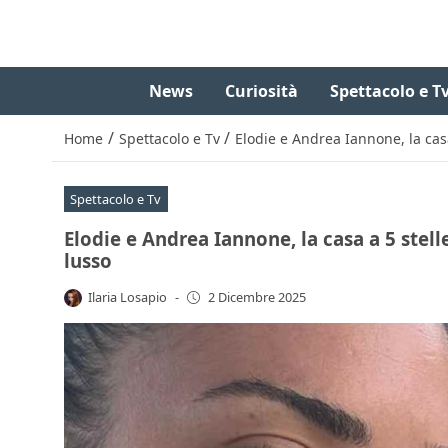
News
Curiosità
Spettacolo e T
/
/
Home
Spettacolo e Tv
Elodie e Andrea Iannone, la casa
Spettacolo e Tv
Elodie e Andrea Iannone, la casa a 5 stell
lusso
Ilaria Losapio
-
2 Dicembre 2025