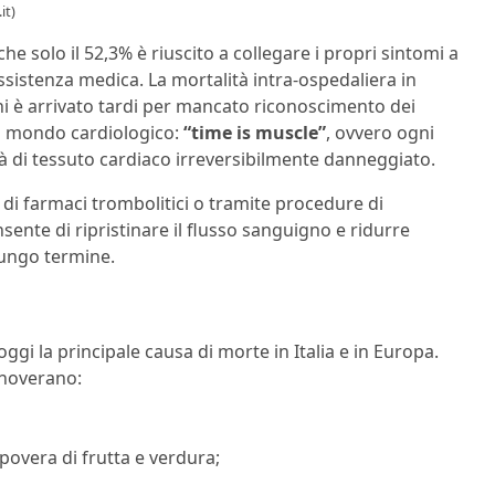
it)
che solo il 52,3% è riuscito a collegare i propri sintomi a
sistenza medica. La mortalità intra-ospedaliera in
chi è arrivato tardi per mancato riconoscimento dei
l mondo cardiologico:
“time is muscle”
, ovvero ogni
 di tessuto cardiaco irreversibilmente danneggiato.
di farmaci trombolitici o tramite procedure di
sente di ripristinare il flusso sanguigno e ridurre
lungo termine.
gi la principale causa di morte in Italia e in Europa.
annoverano:
e povera di frutta e verdura;