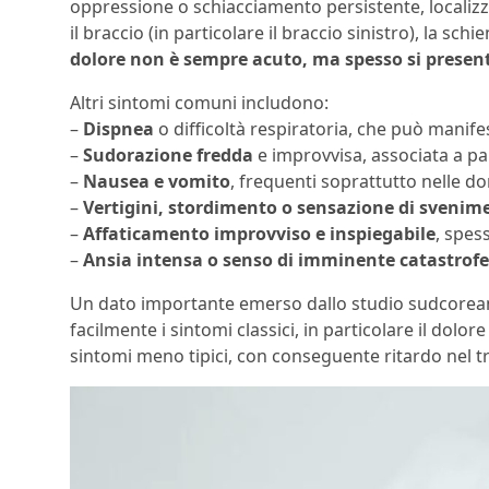
oppressione o schiacciamento persistente, localizzat
il braccio (in particolare il braccio sinistro), la schi
dolore non è sempre acuto, ma spesso si presen
Altri sintomi comuni includono:
–
Dispnea
o difficoltà respiratoria, che può manife
–
Sudorazione fredda
e improvvisa, associata a pa
–
Nausea e vomito
, frequenti soprattutto nelle d
–
Vertigini, stordimento o sensazione di svenim
–
Affaticamento improvviso e inspiegabile
, spes
–
Ansia intensa o senso di imminente catastrofe
Un dato importante emerso dallo studio sudcorean
facilmente i sintomi classici, in particolare il dol
sintomi meno tipici, con conseguente ritardo nel 