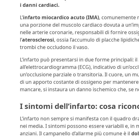
i danni cardiaci.
L’
infarto miocardico acuto (IMA)
, comunemente no
una porzione del muscolo cardiaco dovuta a un’imp
nelle arterie coronarie, responsabili di fornire ossi
l’
aterosclerosi
, ossia l’accumulo di placche lipidic
trombi che occludono il vaso.
L’infarto può presentarsi in due forme principali: il
all’elettrocardiogramma (ECG), indicativo di un’occlu
un’occlusione parziale o transitoria. Il cuore, un m
di un apporto costante di ossigeno per mantenere 
mancare, si instaura un danno ischemico che, se no
I sintomi dell’infarto: cosa rico
L’infarto non sempre si manifesta con il quadro 
nei media. I sintomi possono essere variabili e, in m
anziani. Il campanello d’allarme più comune è il
dol