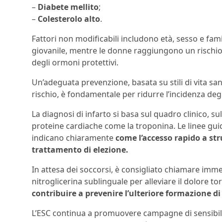
–
Diabete mellito
;
–
Colesterolo alto
.
Fattori non modificabili includono età, sesso e famil
giovanile, mentre le donne raggiungono un rischio
degli ormoni protettivi.
Un’adeguata prevenzione, basata su stili di vita sani
rischio, è fondamentale per ridurre l’incidenza degl
La diagnosi di infarto si basa sul quadro clinico, s
proteine cardiache come la troponina. Le linee gui
indicano chiaramente
come l’accesso rapido a str
trattamento di elezione.
In attesa dei soccorsi, è consigliato chiamare imm
nitroglicerina sublinguale per alleviare il dolore to
contribuire a prevenire l’ulteriore formazione di
L’ESC continua a promuovere campagne di sensibili