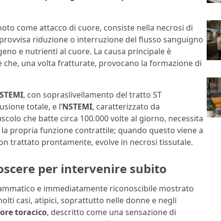
to come attacco di cuore, consiste nella necrosi di
rovvisa riduzione o interruzione del flusso sanguigno
geno e nutrienti al cuore. La causa principale è
he che, una volta fratturate, provocano la formazione di
STEMI
, con sopraslivellamento del tratto ST
sione totale, e l’
NSTEMI
, caratterizzato da
uscolo che batte circa 100.000 volte al giorno, necessita
la propria funzione contrattile; quando questo viene a
n trattato prontamente, evolve in necrosi tissutale.
noscere per intervenire subito
drammatico e immediatamente riconoscibile mostrato
olti casi, atipici, soprattutto nelle donne e negli
ore toracico
, descritto come una sensazione di