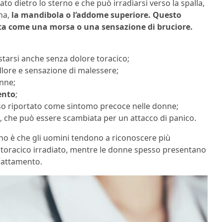
o dietro lo sterno e che può irradiarsi verso la spalla,
ena,
la mandibola o l’addome superiore. Questo
ta come una morsa o una sensazione di bruciore.
starsi anche senza dolore toracico;
llore e sensazione di malessere;
onne;
ento
;
so riportato come sintomo precoce nelle donne;
, che può essere scambiata per un attacco di panico.
o è che gli uomini tendono a riconoscere più
ore toracico irradiato, mentre le donne spesso presentano
trattamento.