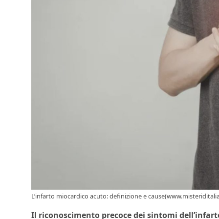
L’infarto miocardico acuto: definizione e cause(www.misteriditalia.
Il riconoscimento precoce dei sintomi dell’infart