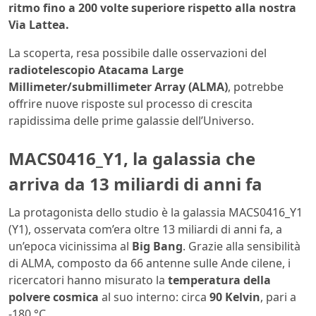
ritmo fino a 200 volte superiore rispetto alla nostra
Via Lattea.
La scoperta, resa possibile dalle osservazioni del
radiotelescopio Atacama Large
Millimeter
/
submillimeter
Array (ALMA)
, potrebbe
offrire nuove risposte sul processo di crescita
rapidissima delle prime galassie dell’Universo.
MACS0416_Y1, la galassia che
arriva da 13 miliardi di anni fa
La protagonista dello studio è la galassia MACS0416_Y1
(Y1), osservata com’era oltre 13 miliardi di anni fa, a
un’epoca vicinissima al
Big Bang
. Grazie alla sensibilità
di ALMA, composto da 66 antenne sulle Ande cilene, i
ricercatori hanno misurato la
temperatura della
polvere cosmica
al suo interno: circa
90 Kelvin
, pari a
-180 °C.