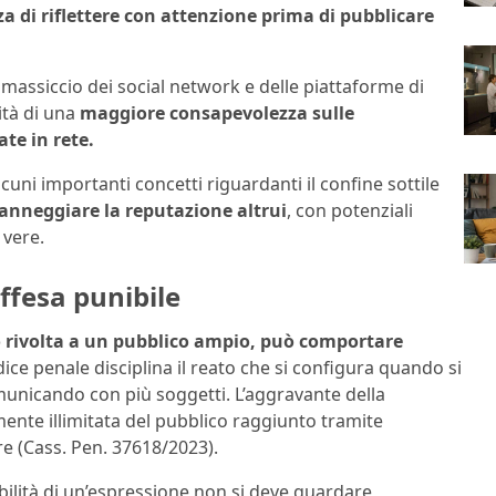
za di riflettere con attenzione prima di pubblicare
assiccio dei social network e delle piattaforme di
ità di una
maggiore consapevolezza sulle
ate in rete.
uni importanti concetti riguardanti il confine sottile
anneggiare la reputazione altrui
, con potenziali
 vere.
 offesa punibile
o rivolta a un pubblico ampio, può comportare
odice penale disciplina il reato che si configura quando si
unicando con più soggetti. L’aggravante della
mente illimitata del pubblico raggiunto tramite
re (Cass. Pen. 37618/2023).
bilità di un’espressione non si deve guardare