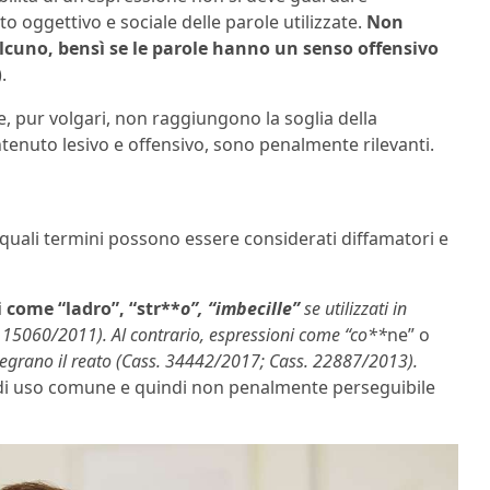
ato oggettivo e sociale delle parole utilizzate.
Non
alcuno, bensì se le parole hanno un senso offensivo
.
, pur volgari, non raggiungono la soglia della
ntenuto lesivo e offensivo, sono penalmente rilevanti.
 quali termini possono essere considerati diffamatori e
i come “ladro”, “str**
o”, “imbecille”
se utilizzati in
. 15060/2011). Al contrario, espressioni come “co**
ne” o
integrano il reato (Cass. 34442/2017; Cass. 22887/2013).
 di uso comune e quindi non penalmente perseguibile