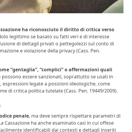
ssazione ha riconosciuto il diritto di critica verso
olo legittimo se basato su fatti veri e di interesse
fusione di dettagli privati o pettegolezzi sul conto di
amazione e violazione della privacy (Cass. Pen.
e “gentaglia”, “complici” o affermazioni quali
e possono essere sanzionati, soprattutto se usati in
, espressioni legate a posizioni ideologiche, come
rme di critica politica tutelate (Cass. Pen. 19449/2009).
e
 codice penale
, ma deve sempre rispettare parametri di
. La Cassazione ha anche esaminato casi in cui offese
lmente identificabili dai contesti e dettagli inseriti