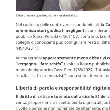
Evita di usare queste parole – misteritalia.it
Nel contesto delle controversie condominiali,
la Ca
amministratori giudicati negligenti
, considerand
pubblico (Cass. Pen. 3372/2011). Al contrario, la dif
colleghi o conoscenti può configurare reati di diff
44940/2011).
Anche termini
apparentemente meno offensivi com
“vergogna… fate schifo”
rivolte a figure pubblich
modo denigratorio (Cass. Pen. 1788/2024). Tuttavia
“nazifascisti” o “neonazisti”, sono state ritenute fo
Libertà di parola e responsabilità digital
Il diritto di critica è tutelato dall’articolo 51 del
verità, proporzione e rispetto per la dignità altrui
rivolte a persone non nominate direttamente, ma faci