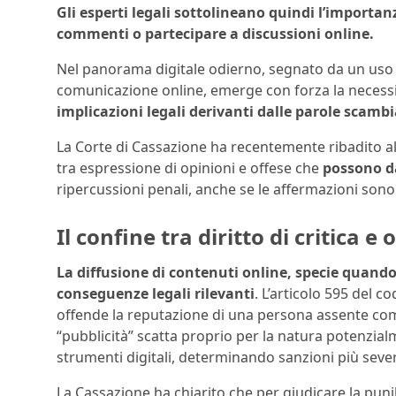
Gli esperti legali sottolineano quindi l’importan
commenti o partecipare a discussioni online.
Nel panorama digitale odierno, segnato da un uso m
comunicazione online, emerge con forza la necess
implicazioni legali derivanti dalle parole scambi
La Corte di Cassazione ha recentemente ribadito alc
tra espressione di opinioni e offese che
possono d
ripercussioni penali, anche se le affermazioni sono
Il confine tra diritto di critica e
La diffusione di contenuti online, specie quand
conseguenze legali rilevanti
. L’articolo 595 del c
offende la reputazione di una persona assente com
“pubblicità” scatta proprio per la natura potenzial
strumenti digitali, determinando sanzioni più seve
La Cassazione ha chiarito che per giudicare la puni