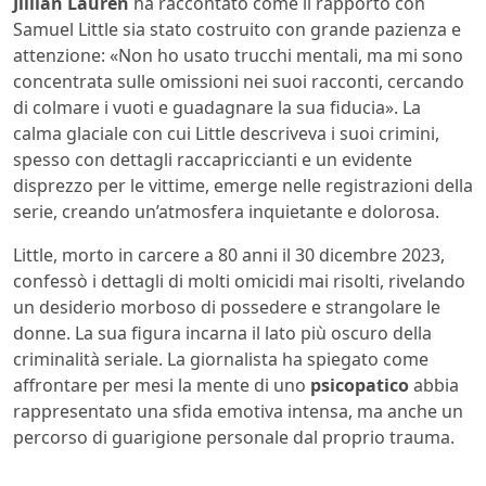
Jillian Lauren
ha raccontato come il rapporto con
Samuel Little sia stato costruito con grande pazienza e
attenzione: «Non ho usato trucchi mentali, ma mi sono
concentrata sulle omissioni nei suoi racconti, cercando
di colmare i vuoti e guadagnare la sua fiducia». La
calma glaciale con cui Little descriveva i suoi crimini,
spesso con dettagli raccapriccianti e un evidente
disprezzo per le vittime, emerge nelle registrazioni della
serie, creando un’atmosfera inquietante e dolorosa.
Little, morto in carcere a 80 anni il 30 dicembre 2023,
confessò i dettagli di molti omicidi mai risolti, rivelando
un desiderio morboso di possedere e strangolare le
donne. La sua figura incarna il lato più oscuro della
criminalità seriale. La giornalista ha spiegato come
affrontare per mesi la mente di uno
psicopatico
abbia
rappresentato una sfida emotiva intensa, ma anche un
percorso di guarigione personale dal proprio trauma.