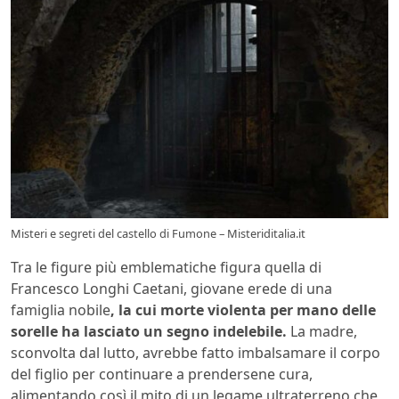
Misteri e segreti del castello di Fumone – Misteriditalia.it
Tra le figure più emblematiche figura quella di
Francesco Longhi Caetani, giovane erede di una
famiglia nobile
, la cui morte violenta per mano delle
sorelle ha lasciato un segno indelebile.
La madre,
sconvolta dal lutto, avrebbe fatto imbalsamare il corpo
del figlio per continuare a prendersene cura,
alimentando così il mito di un legame ultraterreno che