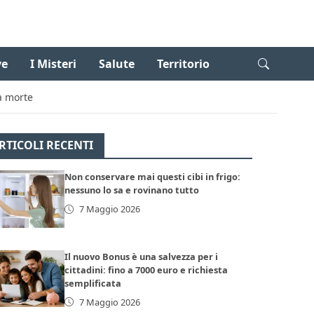
ve
I Misteri
Salute
Territorio
la morte
RTICOLI RECENTI
Non conservare mai questi cibi in frigo:
nessuno lo sa e rovinano tutto
7 Maggio 2026
Il nuovo Bonus è una salvezza per i
cittadini: fino a 7000 euro e richiesta
semplificata
7 Maggio 2026