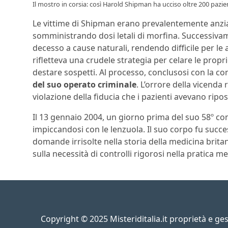
Il mostro in corsia: così Harold Shipman ha ucciso oltre 200 pazient
Le vittime di Shipman erano prevalentemente anziani
somministrando dosi letali di morfina. Successivamen
decesso a cause naturali, rendendo difficile per le
rifletteva una crudele strategia per celare le propr
destare sospetti. Al processo, conclusosi con la co
del suo operato criminale
. L’orrore della vicenda
violazione della fiducia che i pazienti avevano ripost
Il 13 gennaio 2004, un giorno prima del suo 58º com
impiccandosi con le lenzuola. Il suo corpo fu suc
domande irrisolte nella storia della medicina brit
sulla necessità di controlli rigorosi nella pratica me
Copyright © 2025 Misteriditalia.it proprietà e g