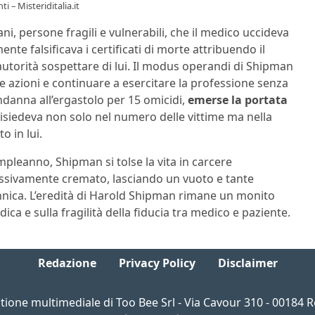
i – Misteriditalia.it
, persone fragili e vulnerabili, che il medico uccideva
te falsificava i certificati di morte attribuendo il
 autorità sospettare di lui. Il modus operandi di Shipman
ie azioni e continuare a esercitare la professione senza
ndanna all’ergastolo per 15 omicidi,
emerse la portata
 risiedeva non solo nel numero delle vittime ma nella
o in lui.
pleanno, Shipman si tolse la vita in carcere
cessivamente cremato, lasciando un vuoto e tante
annica. L’eredità di Harold Shipman rimane un monito
dica e sulla fragilità della fiducia tra medico e paziente.
Redazione
Privacy Policy
Disclaimer
estione multimediale di Too Bee Srl - Via Cavour 310 - 00184