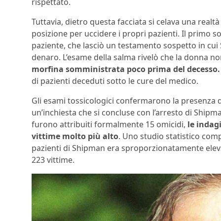
rispettato.
Tuttavia, dietro questa facciata si celava una real
posizione per uccidere i propri pazienti. Il primo
paziente, che lasciò un testamento sospetto in cui
denaro. L’esame della salma rivelò che la donna no
morfina somministrata poco prima del decesso.
di pazienti deceduti sotto le cure del medico.
Gli esami tossicologici confermarono la presenza di
un’inchiesta che si concluse con l’arresto di Shipm
furono attribuiti formalmente 15 omicidi,
le indag
vittime molto più alto
. Uno studio statistico comp
pazienti di Shipman era sproporzionatamente eleva
223 vittime.