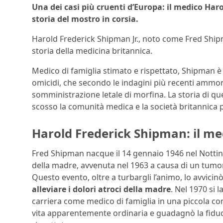
Una dei casi più cruenti d’Europa: il medico Har
storia del mostro in corsia.
Harold Frederick Shipman Jr., noto come Fred Shipma
storia della medicina britannica.
Medico di famiglia stimato e rispettato, Shipman 
omicidi, che secondo le indagini più recenti ammont
somministrazione letale di morfina. La storia di q
scosso la comunità medica e la società britannica 
Harold Frederick Shipman: il med
Fred Shipman nacque il 14 gennaio 1946 nel Nottin
della madre, avvenuta nel 1963 a causa di un tumor
Questo evento, oltre a turbargli l’animo, lo avvicinò
alleviare i dolori atroci della madre
. Nel 1970 si 
carriera come medico di famiglia in una piccola c
vita apparentemente ordinaria e guadagnò la fiduci