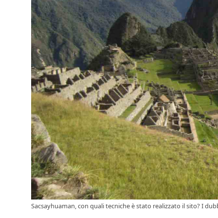
Sacsayhuaman, con quali tecniche è stato realizzato il sito? I dubbi 