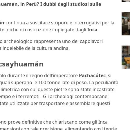
uaman, in Perù? I dubbi degli studiosi sulle
án
continua a suscitare stupore e interrogativi per la
le tecniche di costruzione impiegate dagli
Inca
.
ito archeologico rappresenta uno dei capolavori
indelebile della cultura andina.
Sacsayhuamán
colo durante il regno dell’imperatore
Pachacútec
, si
quali superano le 100 tonnellate di peso. La peculiarità
llimetrica con cui queste pietre sono state incastrate
tempo e i terremoti. Gli archeologi contemporanei
tate utilizzate per trasportare e assemblare questi
no prove definitive che chiariscano come gli Inca
dimensioni con tale precisione, alimentando così teorie