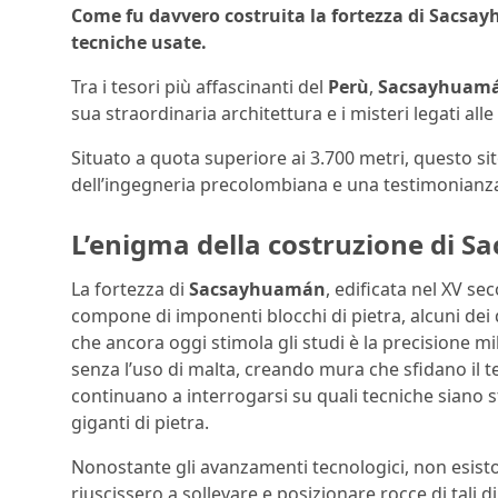
Come fu davvero costruita la fortezza di Sacsayh
tecniche usate.
Tra i tesori più affascinanti del
Perù
,
Sacsayhuam
sua straordinaria architettura e i misteri legati al
Situato a quota superiore ai 3.700 metri, questo s
dell’ingegneria precolombiana e una testimonianza 
L’enigma della costruzione di 
La fortezza di
Sacsayhuamán
, edificata nel XV se
compone di imponenti blocchi di pietra, alcuni dei 
che ancora oggi stimola gli studi è la precisione mi
senza l’uso di malta, creando mura che sfidano il 
continuano a interrogarsi su quali tecniche siano s
giganti di pietra.
Nonostante gli avanzamenti tecnologici, non esisto
riuscissero a sollevare e posizionare rocce di tali 