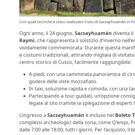
Con quali tecniche è stato realizzato il sito di Sacsayhuamán in Per
Ogni anno, il 24 giugno,
Sacsayhuamán
diventa il
Raymi
, che rappresenta il solstizio d’inverno nell
vividamente commemorata. Durante questa manifesta
e costumi tradizionali, attirando migliaia di visitator
centro storico di Cusco, facilmente raggiungibile:
A piedi, con una camminata panoramica di circa
godere delle viste mozzafiato.
In taxi, soluzione rapida e comoda, con una tar
Partecipando a tour guidati, un’opzione consigl
legate al sito tramite la spiegazione di esperti l
L’ingresso a
Sacsayhuamán
è incluso nel
Boleto T
complessi archeologici della zona, come Q’enqo, 
dalle 7:00 alle 18:00, tutti i giorni. Per l’acquisto, 