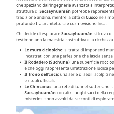
che spaziano dall’ingegneria avanzata a interpretaz
struttura di
Sacsayhuamán
potrebbe rappresentare
tradizione andina, mentre la città di
Cusco
ne simbo
profondo tra architettura e cosmovisione Inca.
Chi decide di esplorare
Sacsayhuamán
si trova di
testimoniano la maestria costruttiva e la ricchezza c
Le mura ciclopiche
: si tratta di imponenti mur
incastrati con una perfezione che lascia senza
Il Rodadero (Suchuna)
: una superficie roccios
e che oggi rappresenta un’attrazione ludica per v
Il Trono dell’Inca
: una serie di sedili scolpiti
e rituali ufficiali.
Le Chincanas
: una rete di tunnel sotterranei
Sacsayhuamán
con altri luoghi sacri della re
misteriosi sono avvolti da racconti di esplorato