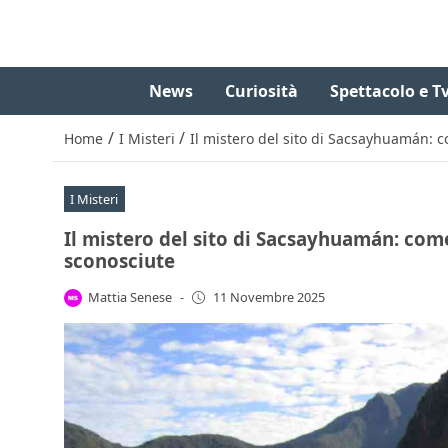
News
Curiosità
Spettacolo e T
/
/
Home
I Misteri
Il mistero del sito di Sacsayhuamán: c
I Misteri
Il mistero del sito di Sacsayhuamán: come
sconosciute
Mattia Senese
-
11 Novembre 2025