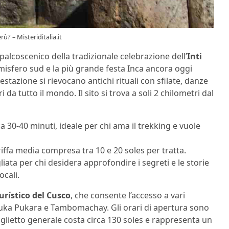
ù? – Misteriditalia.it
 palcoscenico della tradizionale celebrazione dell’
Inti
’emisfero sud e la più grande festa Inca ancora oggi
zione si rievocano antichi rituali con sfilate, danze
i da tutto il mondo. Il sito si trova a soli 2 chilometri dal
 30-40 minuti, ideale per chi ama il trekking e vuole
iffa media compresa tra 10 e 20 soles per tratta.
iata per chi desidera approfondire i segreti e le storie
ocali.
urístico del Cusco
, che consente l’accesso a vari
Puka Pukara e Tambomachay. Gli orari di apertura sono
il biglietto generale costa circa 130 soles e rappresenta un