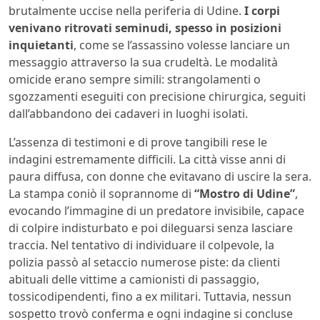
brutalmente uccise nella periferia di Udine.
I corpi
venivano ritrovati seminudi, spesso in posizioni
inquietanti
, come se l’assassino volesse lanciare un
messaggio attraverso la sua crudeltà. Le modalità
omicide erano sempre simili: strangolamenti o
sgozzamenti eseguiti con precisione chirurgica, seguiti
dall’abbandono dei cadaveri in luoghi isolati.
L’assenza di testimoni e di prove tangibili rese le
indagini estremamente difficili. La città visse anni di
paura diffusa, con donne che evitavano di uscire la sera.
La stampa coniò il soprannome di
“Mostro di Udine”
,
evocando l’immagine di un predatore invisibile, capace
di colpire indisturbato e poi dileguarsi senza lasciare
traccia. Nel tentativo di individuare il colpevole, la
polizia passò al setaccio numerose piste: da clienti
abituali delle vittime a camionisti di passaggio,
tossicodipendenti, fino a ex militari. Tuttavia, nessun
sospetto trovò conferma e ogni indagine si concluse