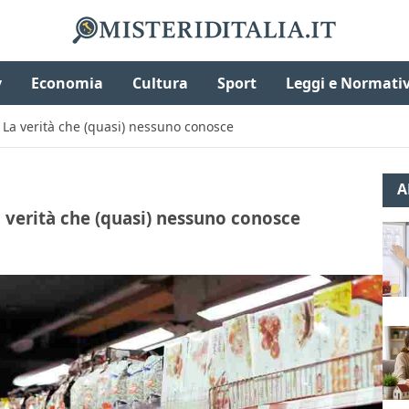
v
Economia
Cultura
Sport
Leggi e Normati
? La verità che (quasi) nessuno conosce
A
a verità che (quasi) nessuno conosce