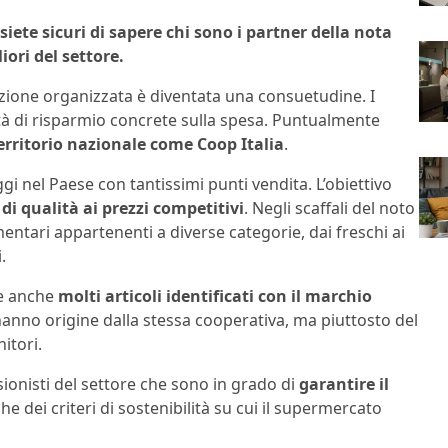
iete sicuri di sapere chi sono i partner della nota
iori del settore.
uzione organizzata è diventata una consuetudine. I
ità di risparmio concrete sulla spesa. Puntualmente
erritorio nazionale come Coop Italia
.
gi nel Paese con tantissimi punti vendita. L’obiettivo
di qualità ai prezzi competitivi
. Negli scaffali del noto
entari appartenenti a diverse categorie, dai freschi ai
.
te anche
molti articoli identificati con il marchio
 hanno origine dalla stessa cooperativa, ma piuttosto del
nitori.
ionisti del settore che sono in grado di
garantire il
 che dei criteri di sostenibilità su cui il supermercato