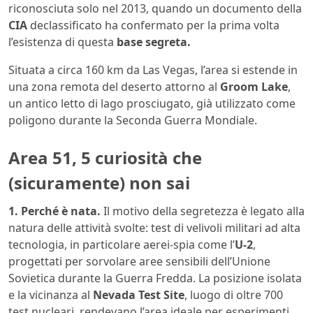
riconosciuta solo nel 2013, quando un documento della
CIA
declassificato ha confermato per la prima volta
l’esistenza di questa
base segreta.
Situata a circa 160 km da Las Vegas, l’area si estende in
una zona remota del deserto attorno al
Groom Lake
,
un antico letto di lago prosciugato, già utilizzato come
poligono durante la Seconda Guerra Mondiale.
Area 51, 5 curiosità che
(sicuramente) non sai
1. Perché è nata.
Il motivo della segretezza è legato alla
natura delle attività svolte: test di velivoli militari ad alta
tecnologia, in particolare aerei-spia come l’
U-2
,
progettati per sorvolare aree sensibili dell’Unione
Sovietica durante la Guerra Fredda. La posizione isolata
e la vicinanza al
Nevada Test Site
, luogo di oltre 700
test nucleari, rendevano l’area ideale per esperimenti