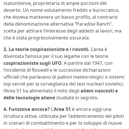
statunitense, proprietaria di ampie porzioni del
deserto. Un nome volutamente freddo e burocratico,
che doveva mantenere un basso profilo, al contrario
della denominazione alternativa “Paradise Ranch”,
scelta per attirare l’interesse degli addetti ai lavori, ma
che è stata progressivamente oscurata.
3. La teorie cospirazioniste e i risvolti.
L’area è
diventata famosa per il suo legame con le teorie
cospirazioniste sugli UFO
. A partire dal 1947, con
l’incidente di Roswell e le successive dichiarazioni
ufficiali che parlavano di palloni meteorologici o sistemi
top secret per la sorveglianza dei test nucleari sovietici,
l’Area 51 ha alimentato il mito degli
alieni nascosti e
delle tecnologie aliene
studiate in segreto.
4. Funziona ancora?
L’
Area 51
è ancora oggi una
struttura attiva, utilizzata per l’addestramento dei piloti
in scenari di combattimento e per lo sviluppo di nuove