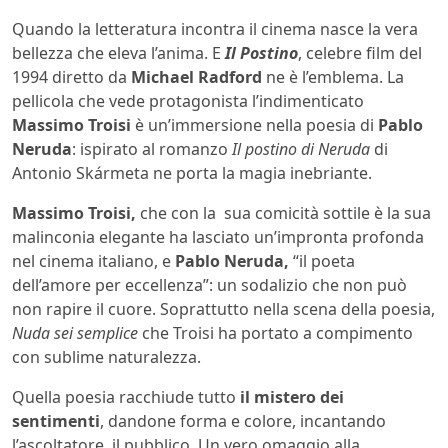
Quando la letteratura incontra il cinema nasce la vera
bellezza che eleva l’anima. E
Il Postino
, celebre film del
1994 diretto da
Michael Radford
ne è l’emblema. La
pellicola che vede protagonista l’indimenticato
Massimo Troisi
è un’immersione nella poesia di
Pablo
Neruda
: ispirato al romanzo
Il postino di Neruda
di
Antonio Skármeta ne porta la magia inebriante.
Massimo Troisi,
che con la sua comicità sottile è la sua
malinconia elegante ha lasciato un’impronta profonda
nel cinema italiano, e
Pablo Neruda,
“il poeta
dell’amore per eccellenza”: un sodalizio che non può
non rapire il cuore. Soprattutto nella scena della poesia,
Nuda sei semplice
che Troisi ha portato a compimento
con sublime naturalezza.
Quella poesia racchiude tutto
il mistero dei
sentimenti
, dandone forma e colore, incantando
l’ascoltatore, il pubblico. Un vero omaggio alla