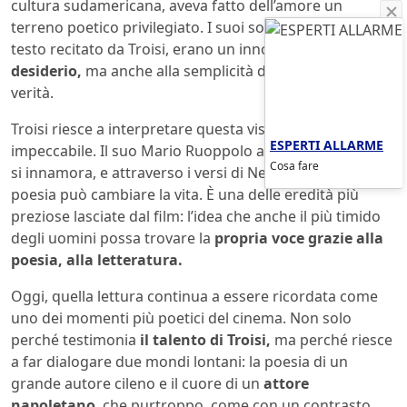
cultura sudamericana, aveva fatto dell’amore un
terreno poetico privilegiato. I suoi sonetti, tra cui il
testo recitato da Troisi, erano un inno alla
donna e al
desiderio,
ma anche alla semplicità del corpo come
verità.
Troisi riesce a interpretare questa visione in modo
ESPERTI ALLARME
impeccabile. Il suo Mario Ruoppolo ascolta, apprende,
Cosa fare
si innamora, e attraverso i versi di Neruda scopre che la
poesia può cambiare la vita. È una delle eredità più
preziose lasciate dal film: l’idea che anche il più timido
degli uomini possa trovare la
propria voce grazie alla
poesia, alla letteratura.
Oggi, quella lettura continua a essere ricordata come
uno dei momenti più poetici del cinema. Non solo
perché testimonia
il talento di Troisi,
ma perché riesce
a far dialogare due mondi lontani: la poesia di un
grande autore cileno e il cuore di un
attore
napoletano
, che purtroppo, come con un contrasto