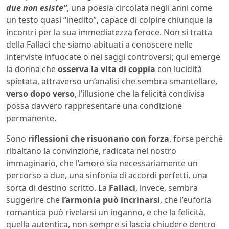
due non esiste”
, una poesia circolata negli anni come
un testo quasi “inedito”, capace di colpire chiunque la
incontri per la sua immediatezza feroce. Non si tratta
della Fallaci che siamo abituati a conoscere nelle
interviste infuocate o nei saggi controversi; qui emerge
la donna che
osserva la vita di coppia
con lucidità
spietata, attraverso un’analisi che sembra smantellare,
verso dopo verso
, l’illusione che la felicità condivisa
possa davvero rappresentare una condizione
permanente.
Sono
riflessioni che risuonano con forza
, forse perché
ribaltano la convinzione, radicata nel nostro
immaginario, che l’amore sia necessariamente un
percorso a due, una sinfonia di accordi perfetti, una
sorta di destino scritto. La
Fallaci
, invece, sembra
suggerire che
l’armonia può incrinarsi
, che l’euforia
romantica può rivelarsi un inganno, e che la felicità,
quella autentica, non sempre si lascia chiudere dentro