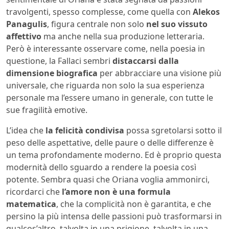
travolgenti, spesso complesse, come quella con
Alekos
Panagulis
, figura centrale non solo
nel suo vissuto
affettivo
ma anche nella sua produzione letteraria.
Però è interessante osservare come, nella poesia in
questione, la Fallaci sembri
distaccarsi dalla
dimensione biografica
per abbracciare una visione più
universale, che riguarda non solo la sua esperienza
personale ma l’essere umano in generale, con tutte le
sue fragilità emotive.
L’idea che
la felicità condivisa
possa sgretolarsi sotto il
peso delle aspettative, delle paure o delle differenze è
un tema profondamente moderno. Ed è proprio questa
modernità dello sguardo a rendere la poesia così
potente. Sembra quasi che Oriana voglia ammonirci,
ricordarci che
l’amore non è una formula
matematica
, che la complicità non è garantita, e che
persino la più intensa delle passioni può trasformarsi in
qualcos’altro, talvolta in una prigione, talvolta in una