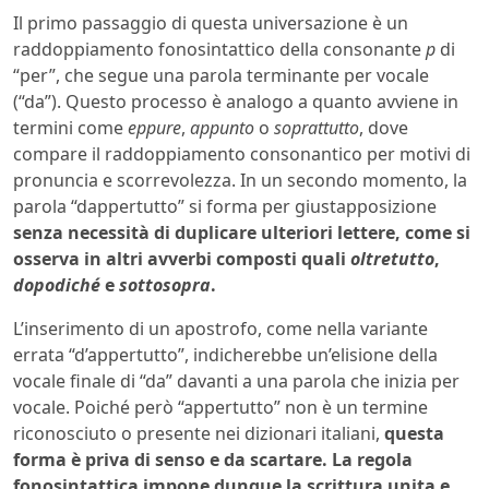
Il primo passaggio di questa universazione è un
raddoppiamento fonosintattico della consonante
p
di
“per”, che segue una parola terminante per vocale
(“da”). Questo processo è analogo a quanto avviene in
termini come
eppure
,
appunto
o
soprattutto
, dove
compare il raddoppiamento consonantico per motivi di
pronuncia e scorrevolezza. In un secondo momento, la
parola “dappertutto” si forma per giustapposizione
senza necessità di duplicare ulteriori lettere, come si
osserva in altri avverbi composti quali
oltretutto
,
dopodiché
e
sottosopra
.
L’inserimento di un apostrofo, come nella variante
errata “d’appertutto”, indicherebbe un’elisione della
vocale finale di “da” davanti a una parola che inizia per
vocale. Poiché però “appertutto” non è un termine
riconosciuto o presente nei dizionari italiani,
questa
forma è priva di senso e da scartare. La regola
fonosintattica impone dunque la scrittura unita e