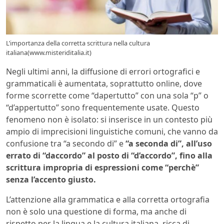
L’importanza della corretta scrittura nella cultura
italiana(www.misteriditalia.it)
Negli ultimi anni, la diffusione di errori ortografici e
grammaticali è aumentata, soprattutto online, dove
forme scorrette come “dapertutto” con una sola “p” o
“d’appertutto” sono frequentemente usate. Questo
fenomeno non è isolato: si inserisce in un contesto più
ampio di imprecisioni linguistiche comuni, che vanno da
confusione tra “a secondo di” e
“a seconda di”, all’uso
errato di “daccordo” al posto di “d’accordo”, fino alla
scrittura impropria di espressioni come “perchè”
senza l’accento giusto.
L’attenzione alla grammatica e alla corretta ortografia
non è solo una questione di forma, ma anche di
rispetto per la lingua e la cultura italiana, ricca di