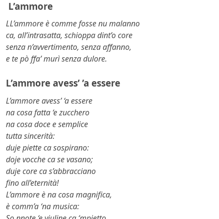
L’ammore
LL’ammore è comme fosse nu malanno
ca, all’intrasatta, schioppa dint’o core
senza n’avvertimento, senza affanno,
e te pò ffa’ murì senza dulore.
L’ammore avess’ ’a essere
L’ammore avess’ ‘a essere
na cosa fatta ‘e zucchero
na cosa doce e semplice
tutta sincerità:
duje piette ca sospirano:
doje vocche ca se vasano;
duje core ca s’abbracciano
fino all’eternità!
L’ammore è na cosa magnifica,
è comm’a ‘na musica:
So nnote ‘e viuline ca ‘mpietto