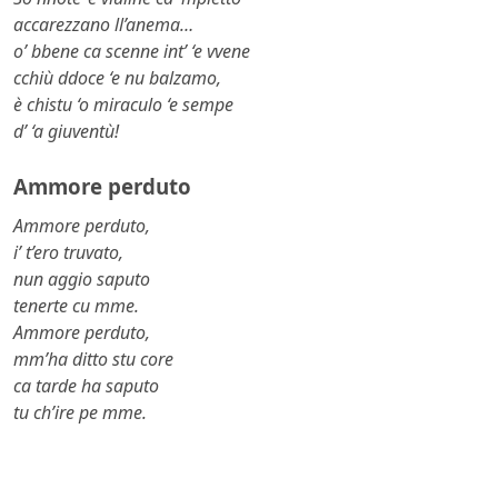
accarezzano ll’anema…
o’ bbene ca scenne int’ ‘e vvene
cchiù ddoce ‘e nu balzamo,
è chistu ‘o miraculo ‘e sempe
d’ ‘a giuventù!
Ammore perduto
Ammore perduto,
i’ t’ero truvato,
nun aggio saputo
tenerte cu mme.
Ammore perduto,
mm’ha ditto stu core
ca tarde ha saputo
tu ch’ire pe mme.