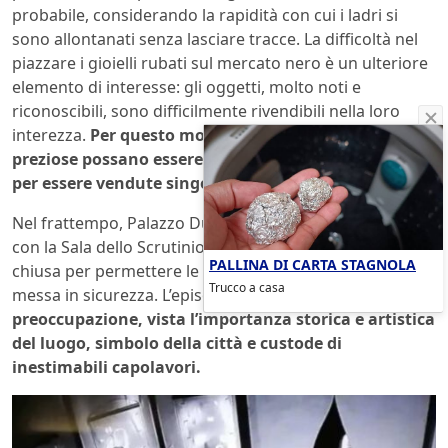
probabile, considerando la rapidità con cui i ladri si
sono allontanati senza lasciare tracce. La difficoltà nel
piazzare i gioielli rubati sul mercato nero è un ulteriore
elemento di interesse: gli oggetti, molto noti e
riconoscibili, sono difficilmente rivendibili nella loro
interezza.
Per questo motivo si ipotizza che le pietre
preziose possano essere state separate dagli oggetti
per essere vendute singolarmente.
Nel frattempo, Palazzo Ducale ha riaperto al pubblico,
con la Sala dello Scrutinio rimasta temporaneamente
PALLINA DI CARTA STAGNOLA
chiusa per permettere le operazioni di sopralluogo e di
Trucco a casa
messa in sicurezza. L’episodio ha suscitato
grande
preoccupazione, vista l’importanza storica e artistica
del luogo, simbolo della città e custode di
inestimabili capolavori.