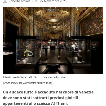
Roberto Arciola
-
27 Novembre 2025
Il furto nella Sala dello Scrutinio: un colpo da
professionisti(www.misteriditalia.it)
Un audace furto é accaduto nel cuore di Venezia
dove sono stati sottratti preziosi gioielli
appartenenti allo sceicco Al-Thani.